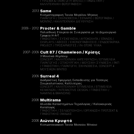
ΓΎΡΙΣΜΑ & ΠΑΡΑΓΩΓΉ ΒΊΝΤΕΟ / ΓΡΑΦΙΣΤΙΚΉ /
ΚΑΛΛΙΤΕΧΝΙΚΉ ΦΩΤΟΓΡΆΦΙΣΗ
Same
2013
Κινηματογραφική Ταινία Μεγάλου Μήκους
ΠΑΡΑΓΩΓΉ / ΣΚΗΝΟΘΕΣΊΑ / ΣΕΝΆΡΙΟ / ΦΩΤΟΓΡΑΦΊΑ /
ΜΟΝΤΆΖ / ΚΑΛΛΙΤΕΧΝΙΚΉ ΔΙΕΎΘΥΝΣΗ
Procter & Gamble
2009 - 2012
Πολυεθνική Εταιρεία σε Συνεργασία με το Δημιουργικό
Γραφείο H-A-T
ΓΡΑΦΙΣΤΙΚΉ / ΣΥΣΚΕΥΑΣΙΑ / ΑΥΤΟΚΌΛΗΤΑ / STANDS /
DISPLAYS / ΑΦΊΣΕΣ / ΕΙΚΟΝΟΓΡΑΦΉΣΕΙΣ / ΕΝΔΟΕΤΑΙΡΙΚΆ
PROJECT / ΠΡΟΣΑΡΜΟΓΕΣ / IN-STORE ΥΛΙΚΆ
Cult 87 / Chameleon / Κρίσης
2007-2009
3 Μουσικά Άλμπουμ
CONCEPT / ΚΑΛΛΙΤΕΧΝΙΚΉ ΚΑΤΕΎΘΥΝΣΗ / ΕΠΙΜΕΛΕΙΑ
ΠΑΡΑΓΩΓΗΣ / ΣΤΙΧΟΥΡΓΙΚΉ / ΜΟΥΣΙΚΉ ΣΎΝΘΕΣΗ / ΡΑΠ
/ ΓΡΑΦΙΣΤΙΚΉ / ΠΑΡΑΓΩΓΗ, ΣΚΗΝΟΘΕΣΙΑ, CONCEPT 4
ΜΟΥΣΙΚΏΝ ΒΙΝΤΕΟ
Surreal 4
2009
Διαδραστική Εφαρμογή Εκπαίδευσης για Τέσσερις
Σουρεαλιστικούς Καλλιτέχνες
CONCEPT / ΚΑΛΛΙΤΕΧΝΙΚΉ ΕΠΙΜΈΛΕΙΑ / ΕΠΙΜΈΛΕΙΑ
ΚΕΙΜΈΝΩΝ / INTERACTIVE DESIGN / ΓΡΑΦΙΣΤΙΚΉ /
NAMING & BRANDING
Multirama
2008
Αλυσίδα Καταστημάτων Τεχνολογίας / Καλοκαιρινός
Κατάλογος
ΓΡΑΦΙΣΤΙΚΉ / ΣΕΛΙΔΟΠΟΊΗΣΗ / ΟΡΓΆΝΩΣΗ ΠΡΟΤΖΕΚΤ &
ΓΡΑΦΙΣΤΙΚΉΣ ΟΜΆΔΑΣ
Αιώνιο Κρυφτό
2008
Κινηματογραφική Ταινία Μεσαίου Μήκους
ΠΑΡΑΓΩΓΉ / ΣΚΗΝΟΘΕΣΊΑ / ΣΕΝΆΡΙΟ / ΦΩΤΟΓΡΑΦΊΑ /
ΜΟΝΤΆΖ / ΚΑΛΛΙΤΕΧΝΙΚΉ ΔΙΈΥΘΥΝΣΗ