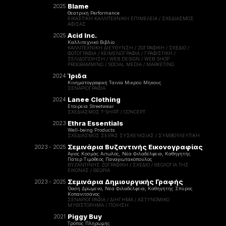
Blame
2025
Θεατρική Performance
ΕΙΚΑΣΤΙΚΉ ΚΑΛΛΙΤΕΧΝΙΚΉ ΕΠΙΜΈΛΕΙΑ / ΣΧΕΔΙΑΣΜΌΣ
ΑΦΊΣΑΣ
Acid Inc.
2025
Καλλιτεχνικό Βιβλίο
ΚΑΛΛΙΤΕΧΝΙΚΉ ΔΙΕΎΘΥΝΣΗ / ΖΩΓΡΑΦΙΚΉ / ΣΧΈΔΙΟ /
ΦΩΤΟΓΡΑΦΊΑ / ΚΕΙΜΕΝΟΓΡΑΦΊΑ / ΓΡΑΦΙΣΤΙΚΉ /
ΣΕΛΙΔΟΠΟΊΗΣΗ / WEB DESIGN / WEB SHOP
PROGRAMMING / SOCIAL MEDIA / MARKETING
Ίριδα
2024
Κινηματογραφική Ταινία Μικρού Μήκους
ΣΕΝΑΡΙΟΓΡΑΦΊΑ
Lanee Clothing
2024
Εταιρεία Streetwear
ΣΧΕΔΙΑΣΜΌΣ T-SHIRT / CONCEPT
Ethra Essentials
2023
Well-being Products
ΣΧΕΔΙΑΣΜΌΣ ΣΕΙΡΆΣ ΣΥΣΚΕΥΑΣΊΑΣ / ΣΥΜΒΟΥΛΕΥΤΙΚΉ
Σεμινάρια Βυζαντινής Εικονογραφίας
2023 - 2025
Άγιος Κοσμάς Αιτωλός, Νέα Φιλαδέλφεια, Καθηγητής
Πάτερ Τιμόθεος Παναγιωτακόπουλος
ΒΥΖΑΝΤΙΝΉΣ ΖΩΓΡΑΦΙΚΉ / ΣΧΕΔΊΟ / ΘΕΟΛΟΓΊΑ ΤΗΣ
ΕΙΚΌΝΑΣ / ΘΕΩΡΊΑ
Σεμινάρια Δημιουργικής Γραφής
2023 - 2025
Όαση Δρώμενο, Νέα Φιλαδέλφεια, Καθηγητής Σπύρος
Κοπανιτσάνος
ΣΕΝΑΡΙΟΓΡΑΦΊΑ / ΔΙΉΓΗΜΑ / ΑΣΤΥΝΟΜΙΚΌ
ΜΥΘΙΣΤΌΡΗΜΑ / ΠΟΊΗΣΗ
Piggy Buy
2021
Τρόπος Πληρωμής