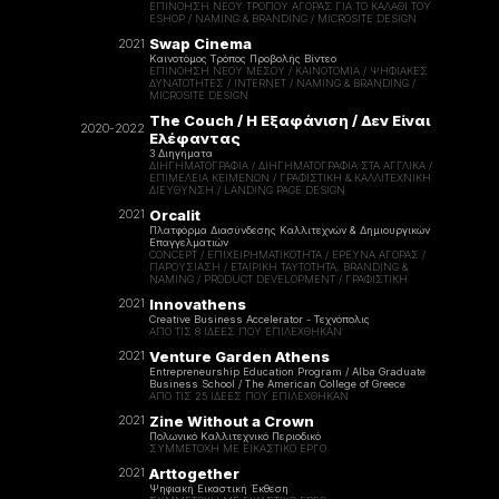
ΕΠΙΝΌΗΣΗ ΝΈΟΥ ΤΡΌΠΟΥ ΑΓΟΡΆΣ ΓΙΑ ΤΟ ΚΑΛΆΘΙ ΤΟΥ
ESHOP / NAMING & BRANDING / MICROSITE DESIGN
Swap Cinema
2021
Καινοτόμος Τρόπος Προβολής Βίντεο
ΕΠΙΝΌΗΣΗ ΝΈΟΥ ΜΈΣΟΥ / ΚΑΙΝΟΤΟΜΊΑ / ΨΗΦΙΑΚΈΣ
ΔΥΝΑΤΌΤΗΤΕΣ / INTERNET / NAMING & BRANDING /
MICROSITE DESIGN
The Couch / Η Εξαφάνιση / Δεν Είναι
2020-2022
Ελέφαντας
3 Διηγήματα
ΔΙΗΓΗΜΑΤΟΓΡΑΦΊΑ / ΔΙΗΓΗΜΑΤΟΓΡΑΦΊΑ ΣΤΑ ΑΓΓΛΙΚΆ /
ΕΠΙΜΈΛΕΙΑ ΚΕΙΜΈΝΩΝ / ΓΡΑΦΙΣΤΙΚΉ & ΚΑΛΛΙΤΕΧΝΙΚΉ
ΔΙΕΎΘΥΝΣΗ / LANDING PAGE DESIGN
Orcalit
2021
Πλατφόρμα Διασύνδεσης Καλλιτεχνών & Δημιουργικών
Επαγγελματιών
CONCEPT / ΕΠΙΧΕΙΡΗΜΑΤΙΚΟΤΗΤΑ / ΈΡΕΥΝΑ ΑΓΟΡΆΣ /
ΠΑΡΟΥΣΙΆΣΗ / ΕΤΑΙΡΙΚΉ ΤΑΥΤΌΤΗΤΑ, BRANDING &
NAMING / PRODUCT DEVELOPMENT / ΓΡΑΦΙΣΤΙΚΉ
Innovathens
2021
Creative Business Accelerator - Τεχνόπολις
ΑΠΌ ΤΙΣ 8 ΙΔΈΕΣ ΠΟΥ ΕΠΙΛΈΧΘΗΚΑΝ
Venture Garden Athens
2021
Entrepreneurship Education Program / Alba Graduate
Business School / The American College of Greece
ΑΠΌ ΤΙΣ 25 ΙΔΈΕΣ ΠΟΥ ΕΠΙΛΈΧΘΗΚΑΝ
Zine Without a Crown
2021
Πολωνικό Καλλιτεχνικό Περιοδικό
ΣΥΜΜΕΤΟΧΉ ΜΕ ΕΙΚΑΣΤΙΚΌ ΈΡΓΟ
Arttogether
2021
Ψηφιακή Εικαστική Έκθεση