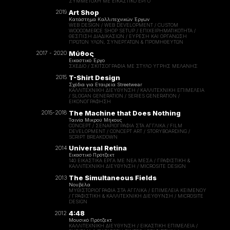
ΣΥΜΜΕΤΟΧΉ ΜΕ ΕΙΚΑΣΤΙΚΌ ΈΡΓΟ
Art Shop
2019
Κατάστημα Καλλιτεχνικών Έργων
WEB DESIGN / WEB DEVELOPMENT / CUSTOM
WOOCOMERCE SHOP SETUP / ΕΠΙΧΕΙΡΗΜΑΤΙΚΌΤΗΤΑ /
ΘΈΣΠΙΣΗ ΔΙΑΔΙΚΑΣΙΏΝ / ΕΎΡΕΣΗ ΚΑΙ ΟΡΓΆΝΩΣΗ
ΠΡΏΤΩΝ ΥΛΏΝ, ΣΥΝΕΡΓΑΤΏΝ & ΠΡΟΜΗΘΕΥΤΏΝ
Μύθος
2017 - 2020
Εικαστικό Έργο
ΣΧΈΔΙΟ / ΣΚΙΤΣΟΓΡΑΦΊΑ ΜΕ ΣΤΥΛΌ ΥΓΡΉΣ ΜΕΛΆΝΗΣ
T-Shirt Design
2015
Σχέδια για Εταιρεία Streetwear
ΚΑΛΛΙΤΕΧΝΙΚΉ ΔΙΕΎΘΥΝΣΗ / ΚΑΛΛΙΤΕΧΝΙΚΉ ΕΠΙΜΈΛΕΙΑ
/ SLOGAN GENERATION / SERIES GENERATION /
ΕΙΚΟΝΟΓΡΑΦΗΣΗ
The Machine that Does Nothing
2015-2018
Ταινία Μικρού Μήκους
CONCEPT / ΣΕΝΑΡΙΟΓΡΑΦΊΑ ΣΤΑ ΑΓΓΛΙΚΑ / FILM
DEVELOPMENT / CONCEPT ART / STORYBOARDING /
SCRIPT BREAKDOWN
Universal Retina
2014
Εικαστικό Πρότζεκτ
140 ΕΙΚΑΣΤΙΚΆ ΈΡΓΑ ΜΕ ΝΈΑ ΜΈΣΑ / ΓΡΑΦΙΣΤΙΚΉ &
ΚΑΛΛΙΤΕΧΝΙΚΉ ΔΙΕΎΘΥΝΣΗ / MICROSITE DESIGN
The Simultaneous Fields
2013
Νουβέλα
ΜΥΘΙΣΤΟΡΙΟΓΡΑΦΊΑ ΣΤΑ ΑΓΓΛΙΚΆ / ΕΠΙΜΈΛΕΙΑ ΚΕΙΜΈΝΟΥ
/ ΓΡΑΦΙΣΤΙΚΉ & ΚΑΛΛΙΤΕΧΝΙΚΉ ΔΙΕΎΘΥΝΣΗ / MICROSITE
DESIGN
4:48
2012
Μουσικό Πρότζεκτ
ΚΑΛΛΙΤΕΧΝΙΚΉ ΔΙΕΎΘΥΝΣΗ / ΕΙΚΑΣΤΙΚΉ ΕΠΙΜΈΛΕΙΑ /