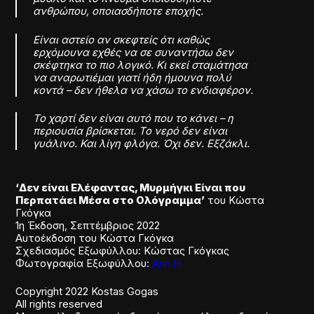
ανθρώπου, οποιασδήποτε εποχής.
Είναι αστείο αν σκεφτείς ότι καθώς
ερχόμουνα εχθές να σε συναντήσω δεν
σκέφτηκα το πιο λογικό. Κι εκεί σταμάτησα
να αναρωτιέμαι γιατί ήδη ήμουνα πολύ
κοντά – δεν ήθελα να χάσω το ενδιαφέρον.
Το χαρτί δεν είναι αυτό που το κάνει – η
περιουσία βρίσκεται. Το νερό δεν είναι
γυάλινο. Και λίγη φλόγα. Όχι δεν. Εξζάκλι.
‘Δεν είναι Ελέφαντας, Μυρμήγκι Είναι που
Περπατάει Μέσα στο Ολόγραμμα’
του Κώστα
Γκόγκα
1η Έκδοση, Σεπτέμβριος 2022
Αυτοέκδοση του Κώστα Γκόγκα
Σχεδιασμός Εξωφύλλου: Κώστας Γκόγκας
Φωτογραφία Εξωφύλλου:
Ann H
Copyright 2022 Kostas Gogas
All rights reserved