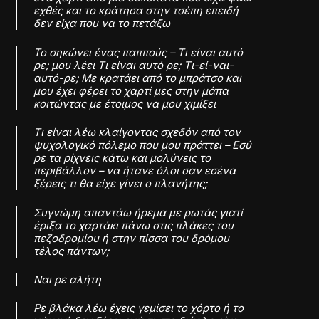
εχθές και το κράτησα στην τσέπη επειδή
δεν είχα που να το πετάξω
Το σηκώνει ένας παππούς – Τι είναι αυτό
ρε; μου λέει Τι είναι αυτό ρε; Τι-εί-ναι-
αυτό-ρε; Με κρατάει από το μπράτσο και
μου έχει φέρει το χαρτί μες στην μάπα
κοιτώντας με έτοιμος να μου χιμίξει
Τι είναι λέω κλαίγοντας σχεδόν από τον
ψυχολογικό πόλεμο που μου πράττει – Εσύ
ρε τα ρίχνεις κάτω και μολύνεις το
περιβάλλον – να ήτανε όλοι σαν εσένα
ξέρεις τι θα είχε γίνει ο πλανήτης;
Συγνώμη απαντάω ήρεμα με ρωτάς γιατί
έριξα το χαρτάκι πάνω στις πλάκες του
πεζοδρομίου ή στην πίσσα του δρόμου
τέλος πάντων;
Ναι ρε αλήτη
Ρε βλάκα λέω έχεις γεμίσει το χόρτο ή το