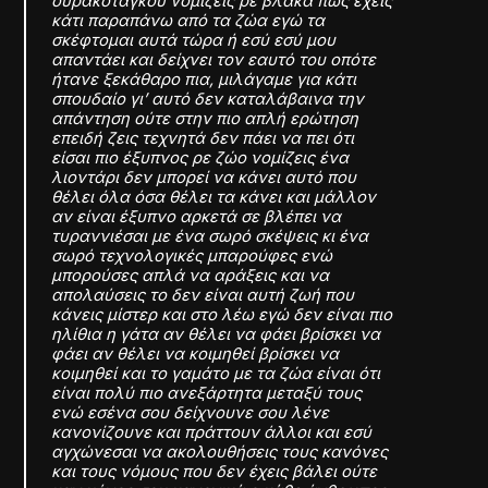
ουρακοτάγκου νομίζεις ρε βλάκα πως έχεις
κάτι παραπάνω από τα ζώα εγώ τα
σκέφτομαι αυτά τώρα ή εσύ εσύ μου
απαντάει και δείχνει τον εαυτό του οπότε
ήτανε ξεκάθαρο πια, μιλάγαμε για κάτι
σπουδαίο γι’ αυτό δεν καταλάβαινα την
απάντηση ούτε στην πιο απλή ερώτηση
επειδή ζεις τεχνητά δεν πάει να πει ότι
είσαι πιο έξυπνος ρε ζώο νομίζεις ένα
λιοντάρι δεν μπορεί να κάνει αυτό που
θέλει όλα όσα θέλει τα κάνει και μάλλον
αν είναι έξυπνο αρκετά σε βλέπει να
τυραννιέσαι με ένα σωρό σκέψεις κι ένα
σωρό τεχνολογικές μπαρούφες ενώ
μπορούσες απλά να αράξεις και να
απολαύσεις το δεν είναι αυτή ζωή που
κάνεις μίστερ και στο λέω εγώ δεν είναι πιο
ηλίθια η γάτα αν θέλει να φάει βρίσκει να
φάει αν θέλει να κοιμηθεί βρίσκει να
κοιμηθεί και το γαμάτο με τα ζώα είναι ότι
είναι πολύ πιο ανεξάρτητα μεταξύ τους
ενώ εσένα σου δείχνουνε σου λένε
κανονίζουνε και πράττουν άλλοι και εσύ
αγχώνεσαι να ακολουθήσεις τους κανόνες
και τους νόμους που δεν έχεις βάλει ούτε