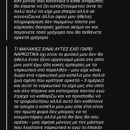
καν μόνος σου κανονικά ο κάθε άνθρωπος
θα έπρεπε να ζει καταζητούμενος άντε το
πολύ πολύ να είχε μια σπείρα αλλά σε
κανονίζουνε άλλοι αφού μου ήθελες
πληροφόρηση δεν περιμένω τίποτα για
κάμποσες δεκαριές χρόνια ακόμα αν και
πηγαίνετε τόσο γρήγορα που θα πεθάνετε
αρκετά γρήγορα
ΤΙ ΜΑΛΑΚΙΕΣ ΕΙΝΑΙ ΑΥΤΕΣ ΕΧΕΙ ΠΑΡΕΙ
ΝΑΡΚΩΤΙΚΑ όχι είναι το φυσικό μου δεν θα
ήθελα έναν ξένο οργανισμό μέσα στο σπίτι
μου γιατί έχω ήδη κακές εμπειρίες με τα
ναρκωτικά στο παρελθόν – μου είχε κάνει
δώρο ένα ναρκωτικό μια κοπέλα μου παλιά
(μια σχέση που κράτησε αρκετά – 3 ημέρες)
και αυτό το ναρκωτικό το είχα μες στο σπίτι
και όλο πήγαινε και κατούραγε παντού εγώ
έτρεχα να καθαρίζω και να προσπαθώ να
το τροφοδοτήσω αλλά αυτό δεν καθότανε
σε ησυχία η κοπέλα μου μου είπε έτσι είναι
την πρώτη φορά δεν μπορείς να το
κουμαντάρεις αλλά μετά θα δεις θα σου
αρέσει – μας άφησε μόνους με την μάστιγα
που λεγότανε ναρκωτικά κι εγώ το έπιασα