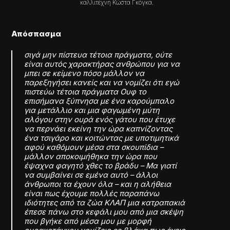
καλλιτέχνη Κώστα Γκόγκα.
Απόσπασμα
σιγά μην πίστευα τέτοια πράγματα, ούτε
είναι αυτός χαρακτήρας ανθρώπου για να
μπει σε κείμενο πόσο μάλλον να
παρεξηγήσει κανείς και να νομίζει ότι εγώ
πιστεύω τέτοια πράγματα Ουφ το
επισήμανα ξύπνησα με ένα καρούμπαλο
για μετάλλιο και μια φαγωμένη μύτη
αλόγου στην ουρά ενός γάτου που έτυχε
να περνάει εκείνη την ώρα καπνίζοντας
ένα τσιγάρο και κοιτώντας με υποτιμητικά
αφού καθόμουν μέσα στα σκουπίδια –
μάλλον αποκοιμήθηκα την ώρα που
έψαχνα φαγητό χθες το βράδυ – Μα γιατί
να συμβαίνει σε εμένα αυτό – άλλοι
άνθρωποι τα έχουν όλα – και η αλήθεια
είναι πως έχουμε πολλές παραπάνω
ιδιότητες από τα ζώα ΚΛΑΠ μια κατραπακιά
έπεσε πάνω στο κεφάλι μου από μια σκέψη
που βγήκε από μέσα μου με μορφή