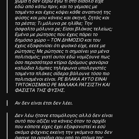
χώμα ή δεν ξέρω εγώ τι στο διάολο είχε
εδώ από κάτω πριν, και το γέμισες με
τσιμέντο και έχεις κόψει κάθε αναπνοή της
φύσης και μου κάνεις και σκηνή, ζητάς και
τα ρέστα; Τι μόλυνα ρε ηλίθιε; Την
άσφαλτο μόλυνα ρε; Είσαι βλάκας τελείως;
Εμένα με ρώτησες που έχεις πάρει το
δημόσιο χώρο – ΤΟΝ ΔΗΜΟΣΙΟ και του
έχεις εξαφανίσει ότι φυσικό είχε, εεεε με
ρώτησες; Με ρώτησες τι σημαίνει για μένα
πολιτισμός; γιατί αυτοί εδώ νομίζουνε πως
όσο περισσότερα κτίρια δρόμους φανάρια
καλώδια λάμπες τηλέφωνα υπολογιστές
τσιμέντα πλάκες σίδερα βάλουνε τόσο πιο
πολιτισμένοι είναι. ΡΕ ΒΛΑΚΑ ΑΥΤΟ ΕΙΝΑΙ
ΤΡΙΤΟΚΟΣΜΙΚΟ ΡΕ ΜΑΛΑΚΑ ΡΑΤΣΙΣΤΗ ΚΑΙ
ΦΑΣΙΣΤΑ ΤΗΣ ΦΥΣΗΣ.
Αν δεν είναι έτσι δεν λέει.
Δεν λέω ήτανε ετοιμόλογος αλλά δεν είναι
αυτό που αξίζει να κάνεις όταν το αρχίδι
που κάποτε είχες έχει εξαφανιστεί κι εσύ
ακόμα ψάχνεις εκείνη την γκόμενα που δεν
άφηνε τα αρχίδια σου από το στόμα της