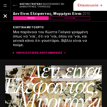
=
ΚΏΣΤΑΣ ΓΚΌΓΚΑΣ
ΚΑΛΛΙΤΕΧΝΙΚΈΣ ΚΑΙ
Επικοινωνία ->
ΔΗΜΙΟΥΡΓΙΚΈΣ ΥΠΗΡΕΣΊΕΣ
Δεν Είναι Ελέφαντας, Μυρμήγκι Είναι
2013
ΤΡΈΧΩΝ
ΛΟΓΟΤΕΧΝΊΑ
ΣΧΕΤΙΚΆ ΜΕ ΤΟ ΈΡΓΟ
Μια παράνοια του Κώστα Γκόγκα γραμμένη
όπως να 'ναι΄, ότι να 'ναι, όπου να 'ναι, και
γενικά κάνει ότι γουστάρει. Βιβλίο είναι να
πούμε.
ΠΕΡΙΣΣΌΤΕΡΕΣ ΛΕΠΤΟΜΈΡΕΙΕΣ