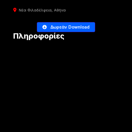
Νέα Φιλαδέλφεια, Αθήνα
Δωρεάν Download
Πληροφορίες
ΒΟΉΘΕΙΑ
Σχετικά
Πολιτική Απορρήτου
SOCIAL MEDIA
Facebook
Instagram
YouTube
Google
Linkedin