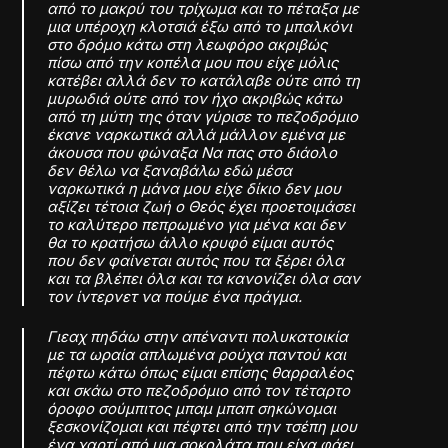
από το μακρύ του τρίχωμα και το πέταξα με
μια υπέροχη κλοτσιά έξω από το μπαλκόνι
στο δρόμο κάτω στη λεωφόρο ακριβώς
πίσω από την κοπέλα μου που είχε μόλις
κατέβει αλλά δεν το κατάλαβε ούτε από τη
μυρωδιά ούτε από τον ήχο ακριβώς κάτω
από τη μύτη της όταν γύρισε το πεζοδρόμιο
έκανε ναρκωτικά αλλά μάλλον εμένα με
άκουσα που φώναξα Να πας στο διάολο
δεν θέλω να ξαναβάλω εδώ μέσα
ναρκωτικά η μάνα μου είχε δίκιο δεν μου
αξίζει τέτοια ζωή ο Θεός έχει προετοιμάσει
το καλύτερο πεπρωμένο για μένα και δεν
θα το κρατήσω άλλο κρυφό είμαι αυτός
που δεν φαίνεται αυτός που τα ξέρει όλα
και τα βλέπει όλα και τα κανονίζει όλα σαν
τον ίντερνετ να πούμε ένα πράγμα.
Γιεαχ πηδάω στην απέναντι πολυκατοικία
με τα ωραία απλωμένα ρούχα παντού και
πέφτω κάτω όπως είμαι επίσης θαρραλέος
και σκάω στο πεζοδρόμιο από τον τέταρτο
όροφο σούμπιτος μπαμ μπαπ σηκώνομαι
ξεσκονίζομαι και πέφτει από την τσέπη μου
ένα χαρτί από μια σοκολάτα που είχα φάει