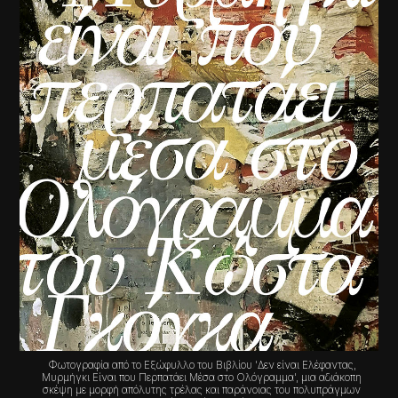
Φωτογραφία από το Εξώφυλλο του Βιβλίου 'Δεν είναι Ελέφαντας,
Μυρμήγκι Είναι που Περπατάει Μέσα στο Ολόγραμμα', μια αδιάκοπη
σκέψη με μορφή απόλυτης τρέλας και παράνοιας του πολυπράγμων