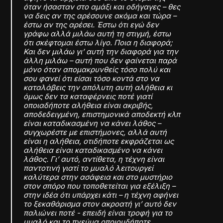
όταν ήσασταν στο αμάξι και οδήγαγες – θες
να δεις αν της αρέσουνε ακόμα και τώρα –
έστω αν της αρέσει. Έστω ότι εγώ δεν
γράφω αλλά μιλάω αυτή τη στιγμή, έστω
ότι σκέφτομαι έστω λίγο. Ποια η διαφορά;
Και δεν μιλάω γι’ αυτή την διαφορά για την
άλλη μιλάω – αυτή που δεν φαίνεται παρά
μόνο όταν απομακρυνθείς τόσο πολύ και
σου φανεί ότι είσαι τόσο κοντά στο να
καταλάβεις την απόλυτη αυτή αλήθεια κι
όμως δεν τα καταφέρνεις ποτέ γιατί
οποιαδήποτε αλήθεια είναι ακριβής,
αποδεδειγμένη, επιστημονικά αποδεκτή κλπ
είναι καταδικασμένη να κάνει λάθος –
συγχωρέστε με επιστήμονες, αλλά αυτή
είναι η αλήθεια, οτιδήποτε εκφράζεται ως
αλήθεια είναι καταδικασμένο να κάνει
λάθος. Γι’ αυτό, αντίθετα, η τέχνη είναι
παντοτινή γιατί το μυαλό λειτουργεί
καλύτερα στην ασάφεια και στο μυστήριο
στον σπόρο που τοποθετείται για εξέλιξη –
στην ιδέα ότι υπάρχει κάτι – η τέχνη αφήνει
το ξεκαθάρισμα στον ακροατή γι’ αυτό δεν
παλιώνει ποτέ - επειδή είναι τροφή για το
μυαλό και το πνεύμα οποιουδήποτε