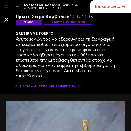
=
ΚΏΣΤΑΣ ΓΚΌΓΚΑΣ
ΚΑΛΛΙΤΕΧΝΙΚΈΣ ΚΑΙ
Επικοινωνία ->
ΔΗΜΙΟΥΡΓΙΚΈΣ ΥΠΗΡΕΣΊΕΣ
Πρώτη Σειρά Καμβάδων
2007-2008
ΠΑΡΑΓΩΓΉ
ΑΝΆΠΤΥΞΗ ΕΙΚΑΣΤΙΚΏΝ ΈΡΓΩΝ
ΣΧΕΤΙΚΆ ΜΕ ΤΟ ΈΡΓΟ
Ανυπομονώντας να εξερευνήσω τη ζωγραφική
σε καμβά, καθώς αποχωρούσα σιγά σιγά από
το γκραφίτι - χάνοντας την επιφάνεια που
τόσο καλά ήξερα μέχρι τότε - θέλησα να
επισπεύσω την μετάβαση θέτοντας στόχο να
ολοκληρώνω έναν καμβά την εβδομάδα για τη
διάρκεια ενός χρόνου. Αυτό είναι το
αποτέλεσμα.
ΠΕΡΙΣΣΌΤΕΡΕΣ ΛΕΠΤΟΜΈΡΕΙΕΣ